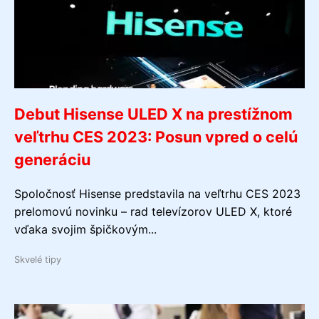
Debut Hisense ULED X na prestížnom
veľtrhu CES 2023: Posun vpred o celú
generáciu
Spoločnosť Hisense predstavila na veľtrhu CES 2023
prelomovú novinku – rad televízorov ULED X, ktoré
vďaka svojim špičkovým...
Skvelé tipy