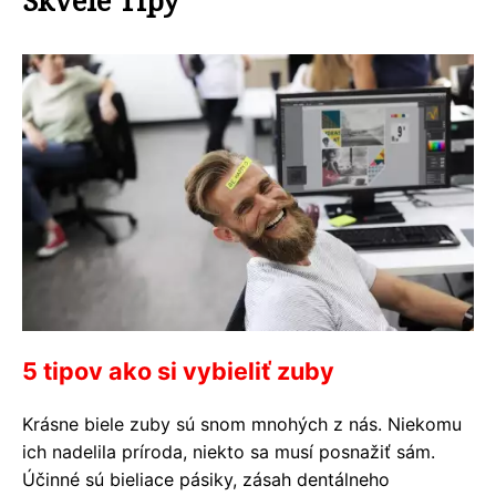
Skvelé Tipy
5 tipov ako si vybieliť zuby
Krásne biele zuby sú snom mnohých z nás. Niekomu
ich nadelila príroda, niekto sa musí posnažiť sám.
Účinné sú bieliace pásiky, zásah dentálneho