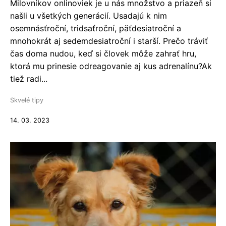
Milovníkov onlinoviek je u nás množstvo a priazeň si
našli u všetkých generácií. Usadajú k nim
osemnásťroční, tridsaťroční, päťdesiatroční a
mnohokrát aj sedemdesiatroční i starší. Prečo tráviť
čas doma nudou, keď si človek môže zahrať hru,
ktorá mu prinesie odreagovanie aj kus adrenalínu?Ak
tiež radi...
Skvelé tipy
14. 03. 2023