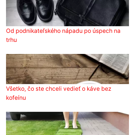
Od podnikateľského nápadu po úspech na
trhu
Všetko, čo ste chceli vedieť o káve bez
kofeínu