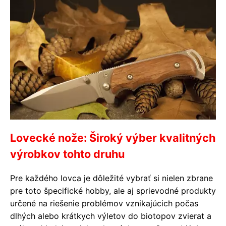
Lovecké nože: Široký výber kvalitných
výrobkov tohto druhu
Pre každého lovca je dôležité vybrať si nielen zbrane
pre toto špecifické hobby, ale aj sprievodné produkty
určené na riešenie problémov vznikajúcich počas
dlhých alebo krátkych výletov do biotopov zvierat a