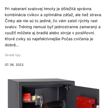
Pri naberaní svalovej hmoty je dôležitá správna
kombinácia cvikov a optimálna záťaž, ale tiež strava.
Činky ale nie sú to jediné, čo vám zaistí rýchly rast
svalov. Tréning nemusí byť jednostranne zameraný a
využiť môžete aj bradlá alebo stroje v posilňovni.
Ktoré cviky sú najefektívnejšie Počas cvičenia je
dobré...
Skvelé tipy
07. 06. 2023