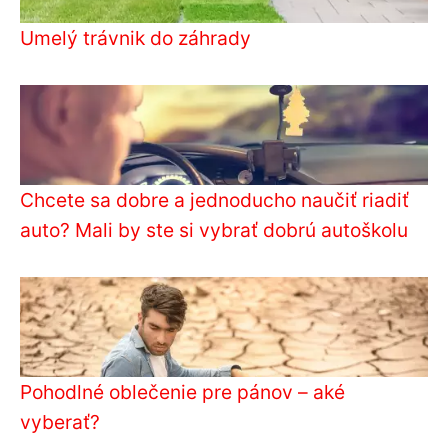
Umelý trávnik do záhrady
Chcete sa dobre a jednoducho naučiť riadiť
auto? Mali by ste si vybrať dobrú autoškolu
Pohodlné oblečenie pre pánov – aké
vyberať?