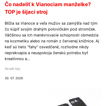
Čo nadeliť k Vianociam manželke?
TOP je šijací stroj
Blížia sa Vianoce a veľa mužov sa zamýšľa nad tým
čo kúpiť svojim drahým polovičkám pod stromček.
Väčšinou sa ich manévrovacie schopnosti obmedzia
na kozmetiku alebo na román z červenej knižnice. Aj
keď sú tieto "ťahy" osvedčené, rozhodne nikdy
neprekvapia a neuspokoja ženskú potrebu byť
kreatívnou a...
Skvelé tipy
30. 07. 2026