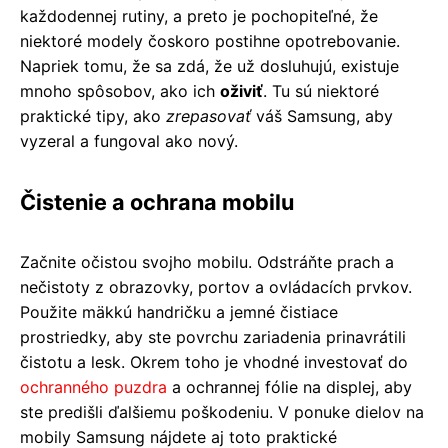
každodennej rutiny, a preto je pochopiteľné, že
niektoré modely čoskoro postihne opotrebovanie.
Napriek tomu, že sa zdá, že už dosluhujú, existuje
mnoho spôsobov, ako ich
oživiť
. Tu sú niektoré
praktické tipy, ako
zrepasovať
váš Samsung, aby
vyzeral a fungoval ako nový.
Čistenie a ochrana mobilu
Začnite očistou svojho mobilu. Odstráňte prach a
nečistoty z obrazovky, portov a ovládacích prvkov.
Použite mäkkú handričku a jemné čistiace
prostriedky, aby ste povrchu zariadenia prinavrátili
čistotu a lesk. Okrem toho je vhodné investovať do
ochranného puzdra
a ochrannej fólie na displej, aby
ste predišli ďalšiemu poškodeniu. V ponuke dielov na
mobily Samsung nájdete aj toto praktické