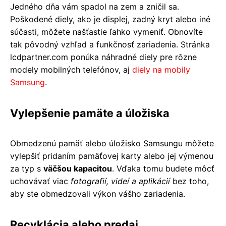
Jedného dňa vám spadol na zem a zničil sa.
Poškodené diely, ako je displej, zadný kryt alebo iné
súčasti, môžete našťastie ľahko vymeniť. Obnovíte
tak pôvodný vzhľad a funkčnosť zariadenia. Stránka
lcdpartner.com ponúka náhradné diely pre rôzne
modely mobilných telefónov, aj
diely na mobily
Samsung
.
Vylepšenie pamäte a úložiska
Obmedzenú pamäť alebo úložisko Samsungu môžete
vylepšiť pridaním pamäťovej karty alebo jej výmenou
za typ s
väčšou kapacitou
. Vďaka tomu budete môcť
uchovávať viac
fotografií, videí a aplikácií
bez toho,
aby ste obmedzovali výkon vášho zariadenia.
Recyklácia alebo predaj