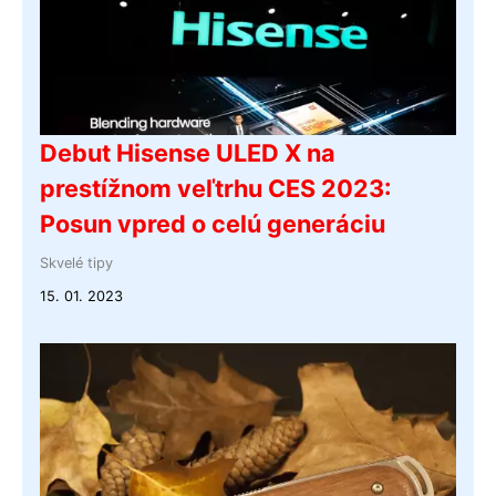
Debut Hisense ULED X na
prestížnom veľtrhu CES 2023:
Posun vpred o celú generáciu
Skvelé tipy
15. 01. 2023