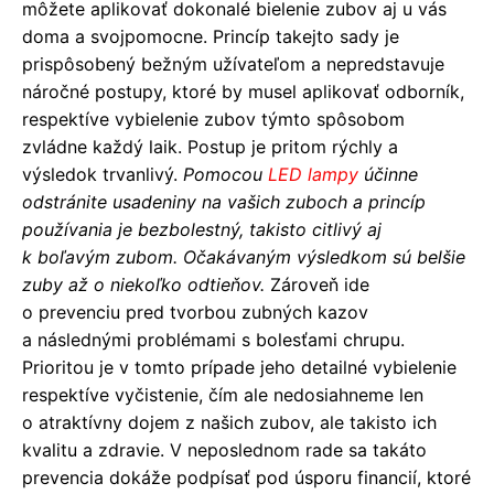
môžete aplikovať dokonalé bielenie zubov aj u vás
doma a svojpomocne. Princíp takejto sady je
prispôsobený bežným užívateľom a nepredstavuje
náročné postupy, ktoré by musel aplikovať odborník,
respektíve vybielenie zubov týmto spôsobom
zvládne každý laik. Postup je pritom rýchly a
výsledok trvanlivý.
Pomocou
LED lampy
účinne
odstránite usadeniny na vašich zuboch a princíp
používania je bezbolestný, takisto citlivý aj
k boľavým zubom. Očakávaným výsledkom sú belšie
zuby až o niekoľko odtieňov.
Zároveň ide
o prevenciu pred tvorbou zubných kazov
a následnými problémami s bolesťami chrupu.
Prioritou je v tomto prípade jeho detailné vybielenie
respektíve vyčistenie, čím ale nedosiahneme len
o atraktívny dojem z našich zubov, ale takisto ich
kvalitu a zdravie. V neposlednom rade sa takáto
prevencia dokáže podpísať pod úsporu financií, ktoré