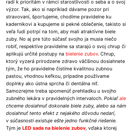
radí k prioritám v rámci starostlivosti o seba a o svoj
výzor. Tak, ako si napríklad dávame pozor pri
stravovaní, športujeme, chodíme pravidelne ku
kaderníkovi a kupujeme si pekné oblečenie, takisto si
veľa ľudí potrpí na tom, aby mali atraktívne biele
zuby. No aj pre túto súčasť svojho ja musia niečo
robiť, respektíve pravidelne sa starajú o svoj chrup či
aplikujú určité postupy na
bielenie zubov
.
Chrup,
ktorý vyzerá prirodzene zdravo väčšinou dosiahnete
tým, že ho pravidelne čistíme kvalitnou zubnou
pastou, vhodnou kefkou, prípadne používame
doplnky ako ústna sprcha či dentálna niť.
Samozrejme treba spomenúť prehliadku u svojho
zubného lekára v pravidelných intervaloch.
Pokiaľ
ale
chceme dosiahnuť dokonale biele zuby, alebo sa nám
dosiahnuť tento efekt z nejakého dôvodu nedarí,
v súčasnosti existuje ešte jedno funkčné riešenie.
Tým je
LED sada na bielenie zubov
, vďaka ktorej