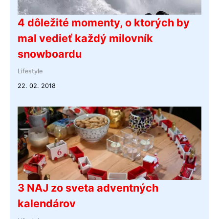
4 dôležité momenty, o ktorých by
mal vedieť každý milovník
snowboardu
Lifestyle
22. 02. 2018
3 NAJ zo sveta adventných
kalendárov