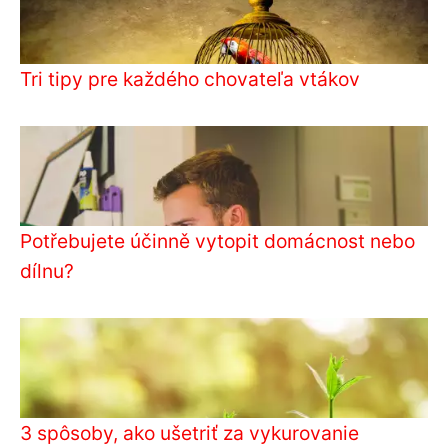
Tri tipy pre každého chovateľa vtákov
Potřebujete účinně vytopit domácnost nebo
dílnu?
3 spôsoby, ako ušetriť za vykurovanie