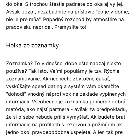
do oka. S trochou šťastia padnete do oka aj vy jej.
Avšak pozor, nezabudnite na príslovie "čo je v dome,
nie je pre mňa". Prípadný rozchod by atmosfére na
pracovisku nepridal. Premyslite to!
Holka zo zoznamky
Zoznamka? To v dnešnej dobe ešte naozaj niekto
používa? Tak isto. Veľmi populárny je tzv. Rýchle
zoznamovanie. Ak nechcete zbytočne čakať,
vyskúšajte speed dating a systém vám okamžite
"dohodí" vhodný náprotivok na základe vyplnených
informácií. Všeobecne je zoznamka pomerne dobrá
metóda, ako nájsť partnera - avšak za predpokladu,
že si o sebe nebude príliš vymýšľať. Ak budete brať
informácie na profiloch s rezervou a prižmúrim ak
jedno oko, pravdepodobne uspejete. A len tak pre