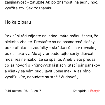
zaujímavosť - zatúžite Ak po známosti na jednu noc,
využite tzv. Sex zoznamku.
Holka z baru
Pokiaľ si rád zájdete na jedno, máte reálnu šancu, že
niekoho zbalíte. Prestaňte sa na osamotené slečny
pozerať ako na zoufalky - skrátka sú len v rovnakej
pozícii ako vy. Ale aj v prípade tejto sorty dievčat
hrozí reálne riziko, že sa spálite. Aneb viete predsa,
čo sa hovorí o krčmových láskach. Stačí pár panákov
a všetky sa vám budú javiť úplne inak. A až ráno
vystřízlivíte, nebudete sa stačiť čudovať ,.
Publikované: 26. 12. 2017
Kategória:
Lifestyle