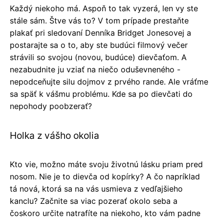
Každý niekoho má. Aspoň to tak vyzerá, len vy ste
stále sám. Štve vás to? V tom prípade prestaňte
plakať pri sledovaní Denníka Bridget Jonesovej a
postarajte sa o to, aby ste budúci filmový večer
strávili so svojou (novou, budúce) dievčaťom. A
nezabudnite ju vziať na niečo oduševneného -
nepodceňujte silu dojmov z prvého rande. Ale vráťme
sa späť k vášmu problému. Kde sa po dievčati do
nepohody poobzerať?
Holka z vášho okolia
Kto vie, možno máte svoju životnú lásku priam pred
nosom. Nie je to dievča od kopírky? A čo napríklad
tá nová, ktorá sa na vás usmieva z vedľajšieho
kanclu? Začnite sa viac pozerať okolo seba a
čoskoro určite natrafíte na niekoho, kto vám padne