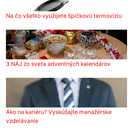
Na čo všetko využijete špičkovú termovíziu
3 NAJ zo sveta adventných kalendárov
Ako na kariéru? Vyskúšajte manažérske
vzdelávanie