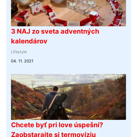
3 NAJ zo sveta adventných
kalendárov
Lifestyle
04. 11. 2021
Chcete byť pri love úspešní?
Zaobstarajte si termovíziu