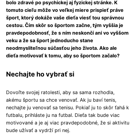
bolo zdravé po psychickej aj fyzickej stránke. K
tomuto cieľu môže vo veľkej miere prispieť práve
šport, ktorý dokáže vaše dieťa viesť tou správnou
cestou. Čím skôr so športom začne, tým vyššia je
pravdepodobnosť, že s ním neskončí ani vo vyššom
veku a že sa šport jednoducho stane
neodmysliteľnou súčasťou jeho života. Ako ale
dieťa motivovať k tomu, aby so športom začalo?
Nechajte ho vybrať si
Dovoľte svojej ratolesti, aby sa sama rozhodla,
akému športu sa chce venovať. Ak ju baví tenis,
nechajte ju venovať sa tenisu. Pokiaľ ju to skôr ťahá k
futbalu, prihláste ju na futbal. Dieťa tak bude viac
motivované a je aj viac pravdepodobné, že si aktivitu
bude užívať a vydrží pri nej.