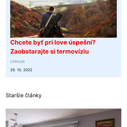
Chcete byť pri love úspešní?
Zaobstarajte si termovíziu
Lifestyle
29. 10. 2022
Staršie články