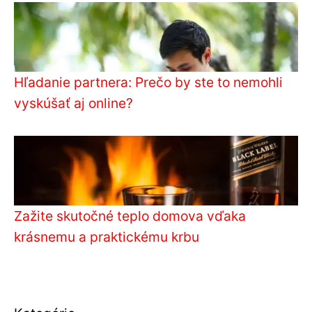
Hľadanie partnera: Prečo by ste to nemohli
vyskúšať aj online?
Zažite skutočné teplo domova vďaka
krásnemu a praktickému krbu