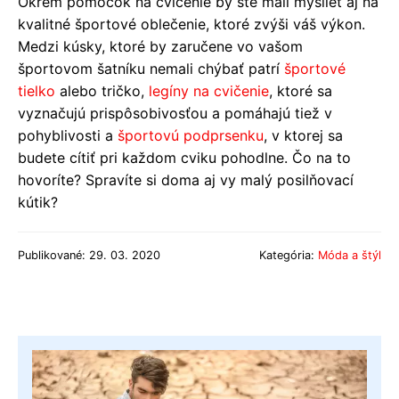
Okrem pomôcok na cvičenie by ste mali myslieť aj na
kvalitné športové oblečenie, ktoré zvýši váš výkon.
Medzi kúsky, ktoré by zaručene vo vašom
športovom šatníku nemali chýbať patrí
športové
tielko
alebo tričko,
legíny na cvičenie
, ktoré sa
vyznačujú prispôsobivosťou a pomáhajú tiež v
pohyblivosti a
športovú podprsenku
, v ktorej sa
budete cítiť pri každom cviku pohodlne. Čo na to
hovoríte? Spravíte si doma aj vy malý posilňovací
kútik?
Publikované: 29. 03. 2020
Kategória:
Móda a štýl