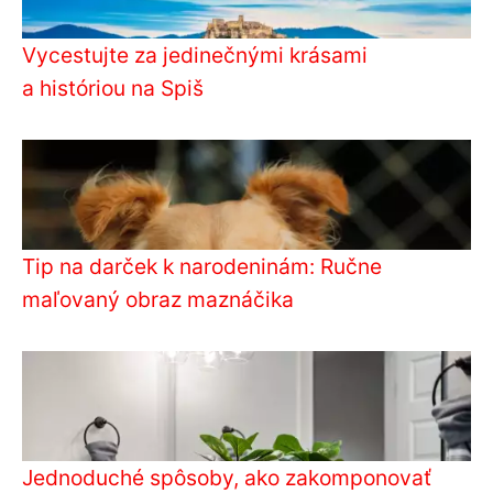
Vycestujte za jedinečnými krásami
a históriou na Spiš
Tip na darček k narodeninám: Ručne
maľovaný obraz maznáčika
Jednoduché spôsoby, ako zakomponovať