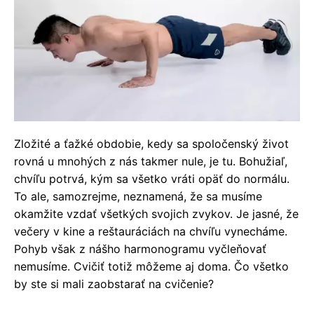
Zložité a ťažké obdobie, kedy sa spoločenský život
rovná u mnohých z nás takmer nule, je tu. Bohužiaľ,
chvíľu potrvá, kým sa všetko vráti opäť do normálu.
To ale, samozrejme, neznamená, že sa musíme
okamžite vzdať všetkých svojich zvykov. Je jasné, že
večery v kine a reštauráciách na chvíľu vynecháme.
Pohyb však z nášho harmonogramu vyčleňovať
nemusíme. Cvičiť totiž môžeme aj doma. Čo všetko
by ste si mali zaobstarať na cvičenie?