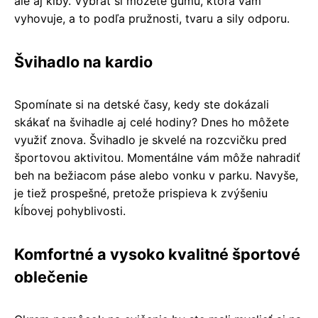
ale aj kĺby. Vybrať si môžete gumu, ktorá vám
vyhovuje, a to podľa pružnosti, tvaru a sily odporu.
Švihadlo na kardio
Spomínate si na detské časy, kedy ste dokázali
skákať na švihadle aj celé hodiny? Dnes ho môžete
využiť znova. Švihadlo je skvelé na rozcvičku pred
športovou aktivitou. Momentálne vám môže nahradiť
beh na bežiacom páse alebo vonku v parku. Navyše,
je tiež prospešné, pretože prispieva k zvýšeniu
kĺbovej pohyblivosti.
Komfortné a vysoko kvalitné športové
oblečenie