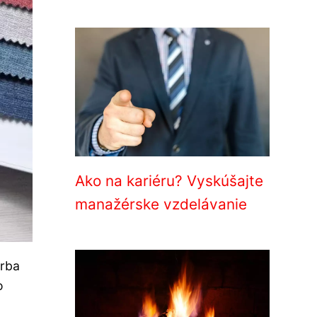
Ako na kariéru? Vyskúšajte
manažérske vzdelávanie
arba
o