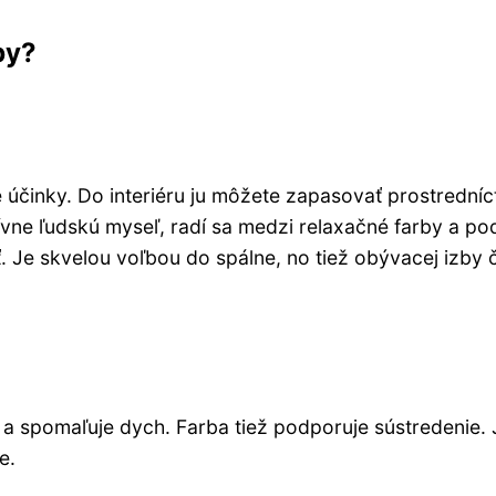
by?
 účinky. Do interiéru ju môžete zapasovať prostrední
tívne ľudskú myseľ, radí sa medzi relaxačné farby a po
 Je skvelou voľbou do spálne, no tiež obývacej izby č
 a spomaľuje dych. Farba tiež podporuje sústredenie. 
e.