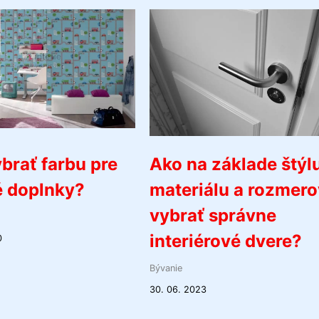
brať farbu pre
Ako na základe štýlu
é doplnky?
materiálu a rozmero
vybrať správne
interiérové dvere?
0
Bývanie
30. 06. 2023