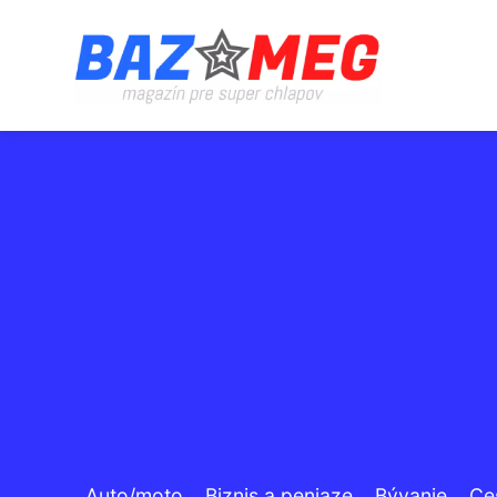
Auto/moto
Biznis a peniaze
Bývanie
Ce