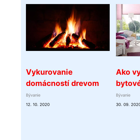
Vykurovanie
Ako vy
domácností drevom
bytov
Bývanie
Bývanie
12. 10. 2020
30. 09. 202