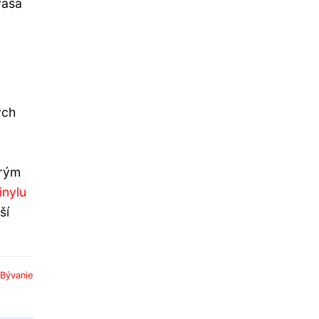
vaša
ých
orým
inylu
ší
Bývanie