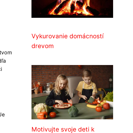
Vykurovanie domácností
drevom
ctvom
dľa
i
Je
Motivujte svoje deti k