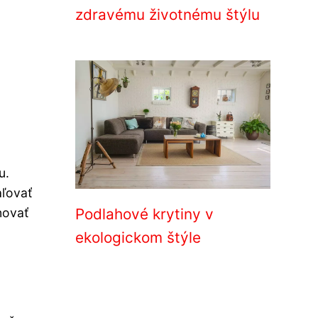
zdravému životnému štýlu
u.
aľovať
novať
Podlahové krytiny v
.
ekologickom štýle