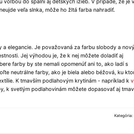
u voľbou do spální aj detských izieb. V prípade, že je 
eujde veľa slnka, môže ho žltá farba nahradiť.
oty a elegancie. Je považovaná za farbu slobody a nov
stnosti. Jej výhodou je, že k nej môžete doladiť aj
bere farby by ste nemali opomenúť ani to, ako ladí s
oľte neutrálne farby, ako je biela alebo béžová, ku kt
extílie. K tmavším podlahovým krytinám - napríklad k
v
rby, k svetlým podlahovinám môžete dopasovať aj tmav
Kategória: