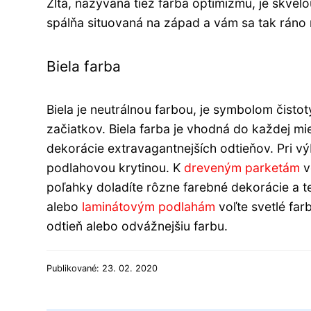
Žltá, nazývaná tiež farba optimizmu, je skvelo
spálňa situovaná na západ a vám sa tak ráno n
Biela farba
Biela je neutrálnou farbou, je symbolom čist
začiatkov. Biela farba je vhodná do každej mie
dekorácie extravagantnejších odtieňov. Pri vý
podlahovou krytinou. K
dreveným parketám
v
poľahky doladíte rôzne farebné dekorácie a t
alebo
laminátovým podlahám
voľte svetlé fa
odtieň alebo odvážnejšiu farbu.
Publikované: 23. 02. 2020