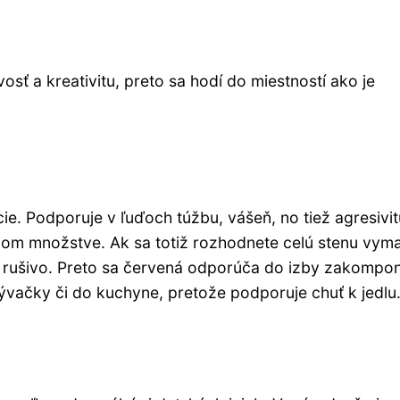
osť a kreativitu, preto sa hodí do miestností ako je
ie. Podporuje v ľuďoch túžbu, vášeň, no tiež agresivit
nom množstve. Ak sa totiž rozhodnete celú stenu vym
iš rušivo. Preto sa červená odporúča do izby zakompo
ývačky či do kuchyne, pretože podporuje chuť k jedlu